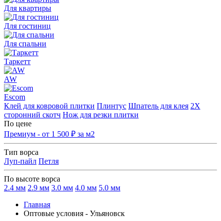
Для квартиры
Для гостиниц
Для спальни
Таркетт
AW
Escom
Клей для ковровой плитки
Плинтус
Шпатель для клея
2Х
сторонний скотч
Нож для резки плитки
По цене
Премиум - от 1 500 ₽ за м2
Тип ворса
Луп-пайл
Петля
По высоте ворса
2.4 мм
2.9 мм
3.0 мм
4.0 мм
5.0 мм
Главная
Оптовые условия - Ульяновск