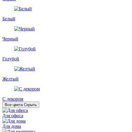
Белый
Черный
Голубой
Желтый
С декором
Все цвета
Скрыть
Для офиса
Для дома