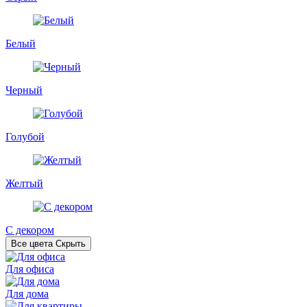
Белый
Черный
Голубой
Желтый
С декором
Все цвета
Скрыть
Для офиса
Для дома