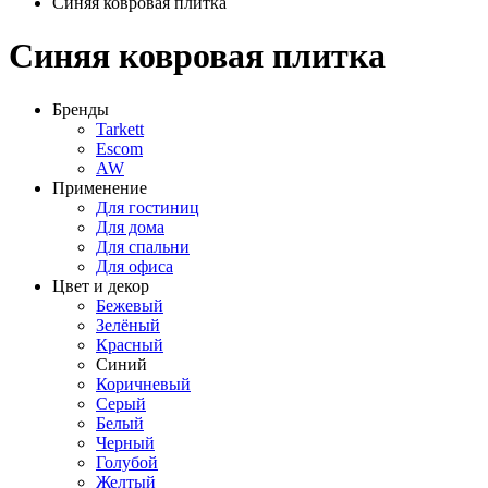
Синяя ковровая плитка
Синяя ковровая плитка
Бренды
Tarkett
Escom
AW
Применение
Для гостиниц
Для дома
Для спальни
Для офиса
Цвет и декор
Бежевый
Зелёный
Красный
Синий
Коричневый
Серый
Белый
Черный
Голубой
Желтый